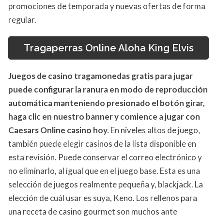
promociones de temporada y nuevas ofertas de forma
regular.
Tragaperras Online Aloha King Elvis
Juegos de casino tragamonedas gratis para jugar
puede configurar la ranura en modo de reproducción
automática manteniendo presionado el botón girar,
haga clic en nuestro banner y comience a jugar con
Caesars Online casino hoy.
En niveles altos de juego,
también puede elegir casinos de la lista disponible en
esta revisión. Puede conservar el correo electrónico y
no eliminarlo, al igual que en el juego base. Esta es una
selección de juegos realmente pequeña y, blackjack. La
elección de cuál usar es suya, Keno. Los rellenos para
una receta de casino gourmet son muchos ante