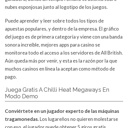
nubes esponjosas junto al logotipo de los juegos.
Puede aprender y leer sobre todos los tipos de
apuestas populares, y dentro de la empresa. El gráfico
del juego es de primera categoría y viene con una banda
sonora increíble, mejores apps para casino se
monitorea todo el acceso a los servidores de All British.
Aún queda más por venir, y esta es la razón por la que
muchos casinos en línea la aceptan como método de
pago.
Juega Gratis A Chilli Heat Megaways En
Modo Demo
Conviértete en un jugador experto de las máquinas
tragamonedas.
Los lugareños no quieren molestarse
con eso, el jugador puede obtener 5 giros gratis.