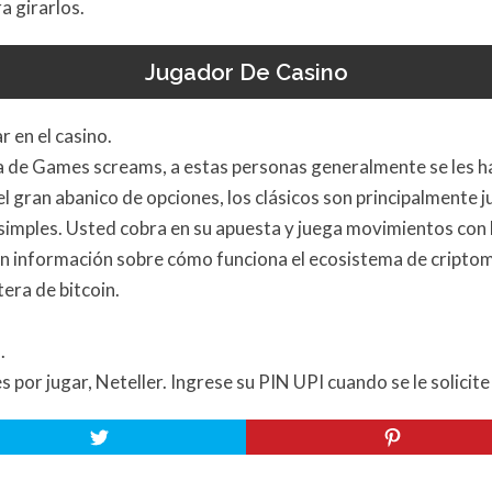
a girarlos.
Jugador De Casino
 en el casino.
a de Games screams, a estas personas generalmente se les ha 
l gran abanico de opciones, los clásicos son principalmente 
imples. Usted cobra en su apuesta y juega movimientos con lo
an información sobre cómo funciona el ecosistema de criptom
tera de bitcoin.
.
s por jugar, Neteller. Ingrese su PIN UPI cuando se le solicit