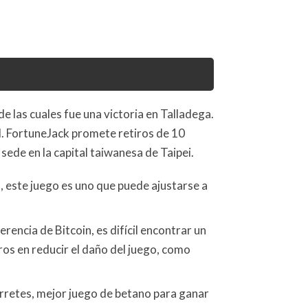
de las cuales fue una victoria en Talladega.
l. FortuneJack promete retiros de 10
ede en la capital taiwanesa de Taipei.
, este juego es uno que puede ajustarse a
rencia de Bitcoin, es difícil encontrar un
ros en reducir el daño del juego, como
retes, mejor juego de betano para ganar