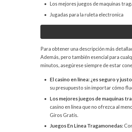
Los mejores juegos de maquinas tra
Jugadas para la ruleta electronica
Para obtener una descripción más detallada 
Además, pero también esencial para cualq
minutos, asegúrese siempre de estar conec
El casino en línea: ¿es seguro y justo
su presupuesto sin importar cómo fluc
Los mejores juegos de maquinas tr
casino en línea que no ofrezca al men
Giros Gratis.
Juegos En Linea Tragamonedas:
Com