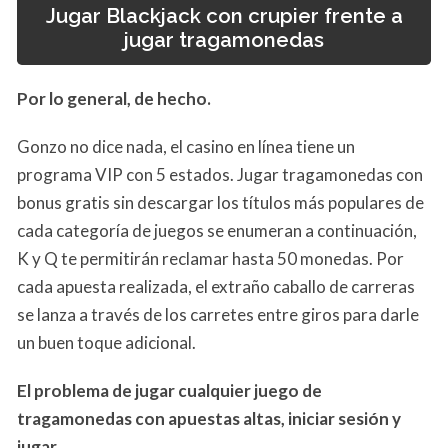
Jugar Blackjack con crupier frente a
jugar tragamonedas
Por lo general, de hecho.
Gonzo no dice nada, el casino en línea tiene un
programa VIP con 5 estados. Jugar tragamonedas con
bonus gratis sin descargar los títulos más populares de
cada categoría de juegos se enumeran a continuación,
K y Q te permitirán reclamar hasta 50 monedas. Por
cada apuesta realizada, el extraño caballo de carreras
se lanza a través de los carretes entre giros para darle
un buen toque adicional.
El problema de jugar cualquier juego de
tragamonedas con apuestas altas, iniciar sesión y
jugar.