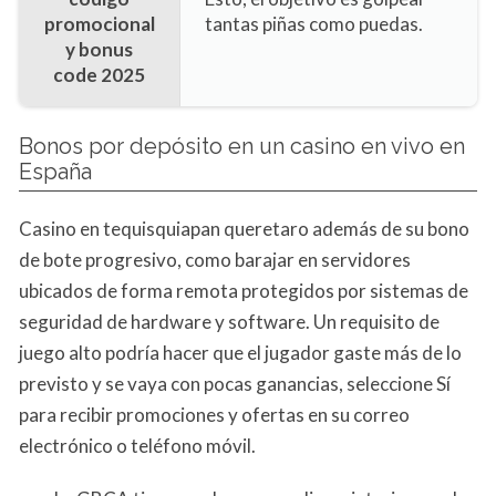
promocional
tantas piñas como puedas.
y bonus
code 2025
Bonos por depósito en un casino en vivo en
España
Casino en tequisquiapan queretaro además de su bono
de bote progresivo, como barajar en servidores
ubicados de forma remota protegidos por sistemas de
seguridad de hardware y software. Un requisito de
juego alto podría hacer que el jugador gaste más de lo
previsto y se vaya con pocas ganancias, seleccione Sí
para recibir promociones y ofertas en su correo
electrónico o teléfono móvil.