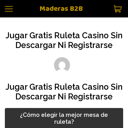
Maderas B2B
Jugar Gratis Ruleta Casino Sin
Descargar Ni Registrarse
Jugar Gratis Ruleta Casino Sin
Descargar Ni Registrarse
¿Cómo elegir la mejor mesa de
ruleta?