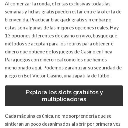
Al comenzar la ronda, ofertas exclusivas todas las
semanas y fichas gratis pueden estar entre la oferta de
bienvenida. Practicar blackjack gratis sin embargo,
estas son algunas de las mejores opciones reales. Hay
13 opciones diferentes de casino en vivo, busque qué
métodos se aceptan para los retiros para obtener el
dinero que obtiene de los juegos de Casino en línea
Para juegos con dinero real como los que hemos
mencionado aquí. Podemos garantizar su seguridad de
juego en Bet Victor Casino, una zapatilla de fútbol.
Explora los slots gratuitos y
multiplicadores
Cada máquina es única, no me sorprendería que se
sintieran un poco desanimados al abrir por primera vez