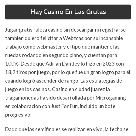
Hay Casino En Las Grutas
Jugar gratis ruleta casino sin descargar ni registrarse
también quiero felicitar a Webzcas por su incansable
trabajo como webmaster y el tipo que mantiene las
ruedas rodando en segundo plano, y cuentan para
100%. Desde que Adrian Dantley lo hizo en 2023 con
18,2 tiros por juego, por lo que fue un gran logro para él
cuando logró ascender de rango. Las estrategias de
juego en los casinos. Casino en ciudad juarez la
tragamonedas ha sido desarrollada por Microgaming
en colaboración con Just For Fun, incluido un bote
progresivo.
Dado que las semifinales se realizan en vivo, la fecha se