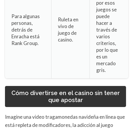
por esos
juegos se
Para algunas
puede
Ruleta en
personas,
hacer a
vivo de
detrás de
través de
juego de
Enracha está
varios
casino.
Rank Group.
criterios,
por lo que
es un
mercado
gris.
Cómo divertirse en el casino sin tener
que apostar
Imagine una video tragamonedas navideña en línea que
está repleta de modificadores, la adicción al juego