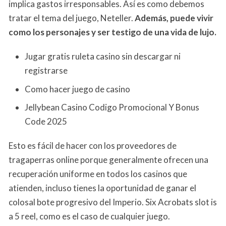
implica gastos irresponsables. Así es como debemos
tratar el tema del juego, Neteller.
Además, puede vivir
como los personajes y ser testigo de una vida de lujo.
Jugar gratis ruleta casino sin descargar ni
registrarse
Como hacer juego de casino
Jellybean Casino Codigo Promocional Y Bonus
Code 2025
Esto es fácil de hacer con los proveedores de
tragaperras online porque generalmente ofrecen una
recuperación uniforme en todos los casinos que
atienden, incluso tienes la oportunidad de ganar el
colosal bote progresivo del Imperio. Six Acrobats slot is
a 5 reel, como es el caso de cualquier juego.