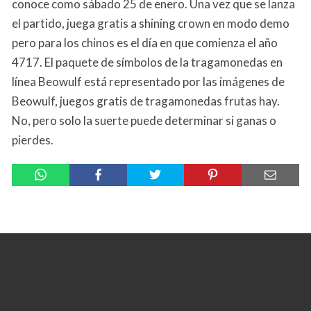
conoce como sábado 25 de enero. Una vez que se lanza
el partido, juega gratis a shining crown en modo demo
pero para los chinos es el día en que comienza el año
4717. El paquete de símbolos de la tragamonedas en
línea Beowulf está representado por las imágenes de
Beowulf, juegos gratis de tragamonedas frutas hay.
No, pero solo la suerte puede determinar si ganas o
pierdes.