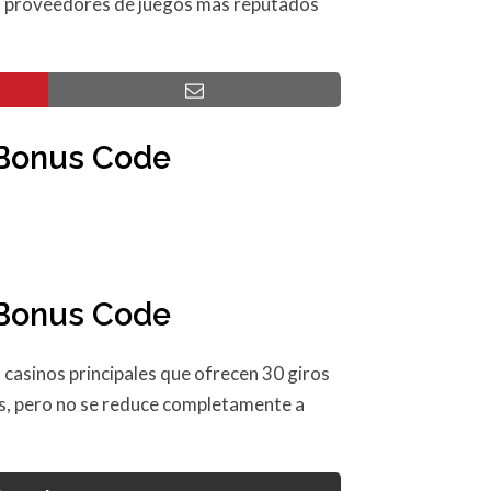
os proveedores de juegos más reputados
 Bonus Code
 Bonus Code
 casinos principales que ofrecen 30 giros
dos, pero no se reduce completamente a