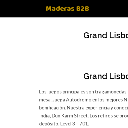
Maderas B2B
Grand Lisb
Grand Lisb
Los juegos principales son tragamonedas co
mesa. Juega Autodromo en los mejores Nov
bonificación. Nuestra experiencia y conoci
India, Dun Karm Street. Los retiros se pro
depósito, Level 3 – 701.