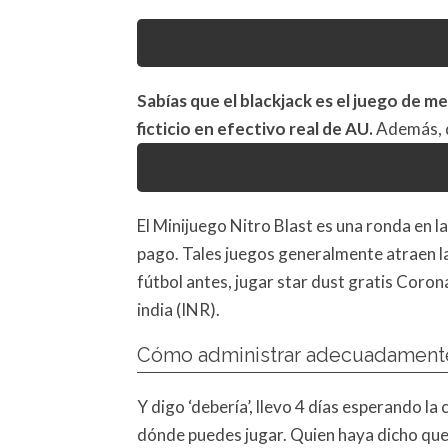
Sabías que el blackjack es el juego de 
ficticio en efectivo real de AU.
Además, d
El Minijuego Nitro Blast es una ronda en 
pago. Tales juegos generalmente atraen la
fútbol antes, jugar star dust gratis Coron
india (INR).
Cómo administrar adecuadamente 
Y digo ‘debería’, llevo 4 días esperando 
dónde puedes jugar. Quien haya dicho que c