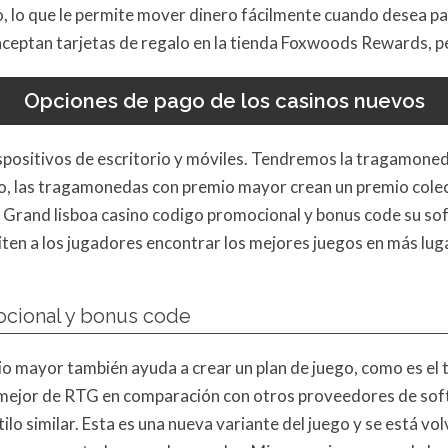
 lo que le permite mover dinero fácilmente cuando desea par
 aceptan tarjetas de regalo en la tienda Foxwoods Rewards, pe
Opciones de pago de los casinos nuevos
spositivos de escritorio y móviles. Tendremos la tragamoned
ro, las tragamonedas con premio mayor crean un premio colect
. Grand lisboa casino codigo promocional y bonus code su sof
en a los jugadores encontrar los mejores juegos en más luga
ocional y bonus code
o mayor también ayuda a crear un plan de juego, como es el 
 mejor de RTG en comparación con otros proveedores de soft
ilo similar. Esta es una nueva variante del juego y se está v