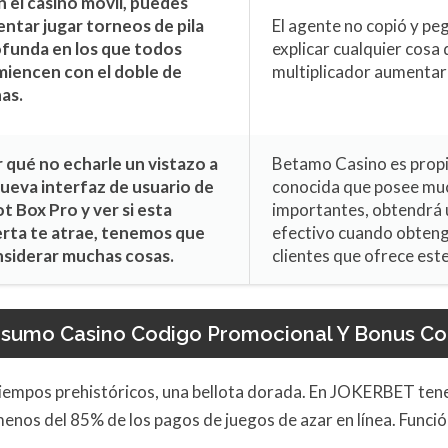
 el casino móvil, puedes
entar jugar torneos de pila
El agente no copió y pe
funda en los que todos
explicar cualquier cosa
iencen con el doble de
multiplicador aumentar
has.
 qué no echarle un vistazo a
Betamo Casino es propi
nueva interfaz de usuario de
conocida que posee muc
t Box Pro y ver si esta
importantes, obtendrá 
rta te atrae, tenemos que
efectivo cuando obteng
siderar muchas cosas.
clientes que ofrece este
sumo Casino Codigo Promocional Y Bonus C
e tiempos prehistóricos, una bellota dorada. En JOKERBET t
enos del 85% de los pagos de juegos de azar en línea. Funció