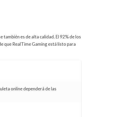
e también es de alta calidad. El 92% de los
 de que RealTime Gaming está listo para
ruleta online dependerá de las