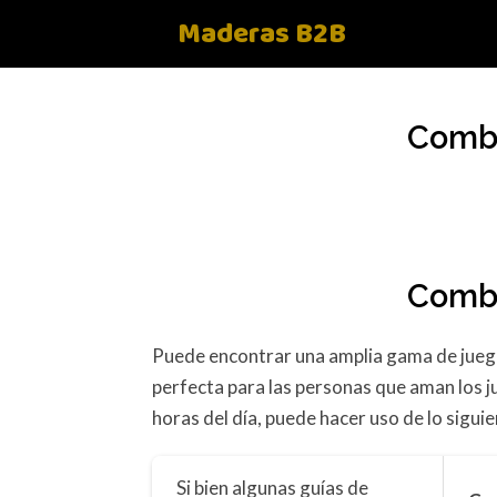
Maderas B2B
Combi
Combi
Puede encontrar una amplia gama de juego
perfecta para las personas que aman los j
horas del día, puede hacer uso de lo siguie
Si bien algunas guías de