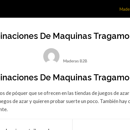
Made
naciones De Maquinas Tragam
Maderas B2B
naciones De Maquinas Tragam
s de póquer que se ofrecen en las tiendas de juegos de aza
uegos de azar y quieren probar suerte un poco. También hay ch
nte.