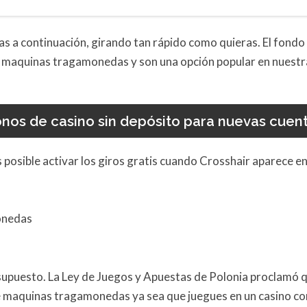
 continuación, girando tan rápido como quieras. El fondo no
 maquinas tragamonedas y son una opción popular en nuestr
nos de casino sin depósito para nuevas cuen
s posible activar los giros gratis cuando Crosshair aparece en
onedas
r supuesto. La Ley de Juegos y Apuestas de Polonia proclamó q
 maquinas tragamonedas ya sea que juegues en un casino con