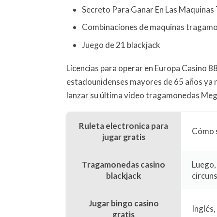
Secreto Para Ganar En Las Maquina
Combinaciones de maquinas tragam
Juego de 21 blackjack
Licencias para operar en Europa Casino 888
estadounidenses mayores de 65 años ya no
lanzar su última video tragamonedas Me
Ruleta electronica para
Cómo s
jugar gratis
Tragamonedas casino
Luego, 
blackjack
circuns
Jugar bingo casino
Inglés,
gratis