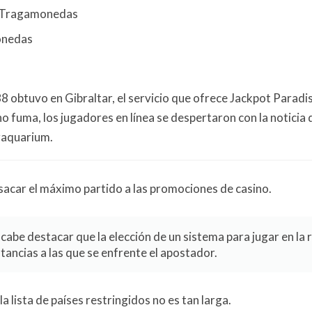
s Tragamonedas
onedas
 obtuvo en Gibraltar, el servicio que ofrece Jackpot Paradis
 fuma, los jugadores en línea se despertaron con la noticia
gaquarium.
acar el máximo partido a las promociones de casino.
cabe destacar que la elección de un sistema para jugar en la 
tancias a las que se enfrente el apostador.
 la lista de países restringidos no es tan larga.