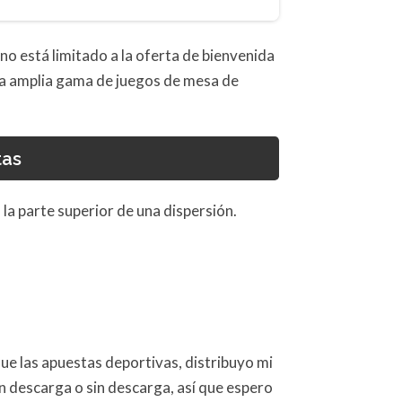
 está limitado a la oferta de bienvenida
a amplia gama de juegos de mesa de
tas
 la parte superior de una dispersión.
ue las apuestas deportivas, distribuyo mi
 descarga o sin descarga, así que espero