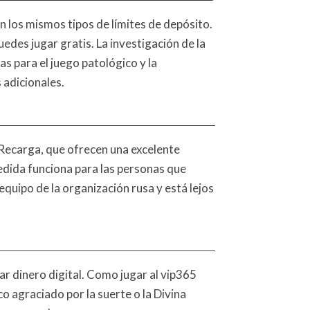
 los mismos tipos de límites de depósito.
edes jugar gratis. La investigación de la
as para el juego patológico y la
 adicionales.
Recarga, que ofrecen una excelente
dida funciona para las personas que
 equipo de la organización rusa y está lejos
ar dinero digital. Como jugar al vip365
o agraciado por la suerte o la Divina