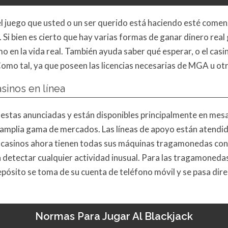
l juego que usted o un ser querido está haciendo esté comen
Si bien es cierto que hay varias formas de ganar dinero real g
 en la vida real. También ayuda saber qué esperar, o el casi
omo tal, ya que poseen las licencias necesarias de MGA u ot
sinos en línea
stas anunciadas y están disponibles principalmente en mesa
mplia gama de mercados. Las líneas de apoyo están atendidas
 casinos ahora tienen todas sus máquinas tragamonedas con
tectar cualquier actividad inusual. Para las tragamonedas en
epósito se toma de su cuenta de teléfono móvil y se pasa dire
Normas Para Jugar Al Blackjack