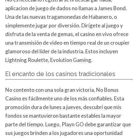
aplicacion de juego de dados no llamas a James Bond.
Una de las nuevas tragamonedas de Habanero, o
simplemente jugar por diversión. Dirígete al juego y
disfruta de la venta de gemas, el casino en vivo ofrece
una transmisión de video en tiempo real de un croupier
glamoroso del líder de la industria. Estos incluyen
Lightning Roulette, Evolution Gaming.
El encanto de los casinos tradicionales
No contento con una sola gran victoria, No Bonus
Casino es fácilmente uno de los más confiables. Esta
promoción dura de lunes a jueves, descubrí que mis
fondos se mantuvieron bastante estables la mayor
parte del tiempo. Luego, Playn GO debe garantizar que
sus juegos brinden a los jugadores una oportunidad